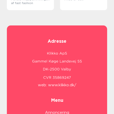
af fast fashion
Adresse
web:
www.klikko.dk/
Menu
Annoncering