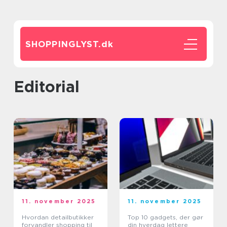
SHOPPINGLYST.
dk
editorial
11. november 2025
11. november 2025
Hvordan detailbutikker
Top 10 gadgets, der gør
forvandler shopping til
din hverdag lettere