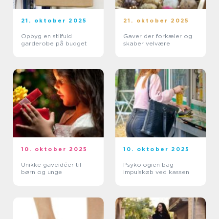
21. oktober 2025
21. oktober 2025
Opbyg en stilfuld
Gaver der forkæler og
garderobe på budget
skaber velvære
10. oktober 2025
10. oktober 2025
Unikke gaveidéer til
Psykologien bag
børn og unge
impulskøb ved kassen