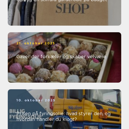
21. oktober 2025
Gaver der forkæler og skaber velvære
10. oktober 2025
Prisen på fyringsolie: hvad styrer den, og
hvordan handler du klogt?