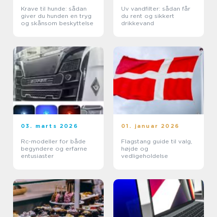
Krave til hunde: sådan
Uv vandfilter: sådan får
giver du hunden en tryg
du rent og sikkert
og skånsom beskyttelse
drikkevand
03. marts 2026
01. januar 2026
Rc-modeller for både
Flagstang guide til valg,
begyndere og erfarne
højde og
entusiaster
vedligeholdelse