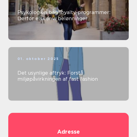
Psykologien bag loyalty-programmer:
Derfor elsker vi belønninger
01. oktober 2025
Det usynlige aftryk: Forstå
miljøpåvirkningen af fast fashion
Adresse