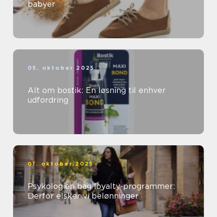
babyer
05. oktober 2025
Alt om bostik: En løsning til enhver
udfordring
01. oktober 2025
Psykologien bag loyalty-programmer:
Derfor elsker vi belønninger