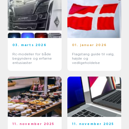
03. marts 2026
01. januar 2026
Rc-modeller for både
Flagstang guide til valg,
begyndere og erfarne
højde og
entusiaster
vedligeholdelse
11. november 2025
11. november 2025