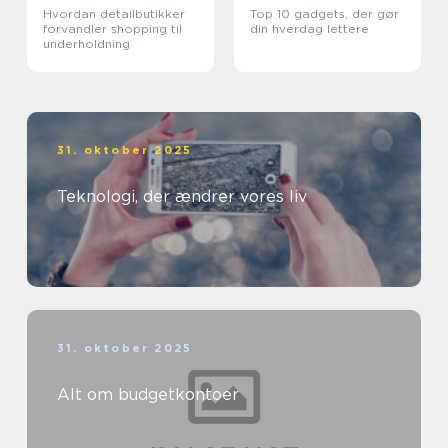
Hvordan detailbutikker
Top 10 gadgets, der gør
forvandler shopping til
din hverdag lettere
underholdning
31. oktober 2025
Teknologi, der ændrer vores liv
31. oktober 2025
Alt om budgetkontoer