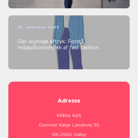
01. oktober 2025
Det usynlige aftryk: Forstå
miljøpåvirkningen af fast fashion
Adresse