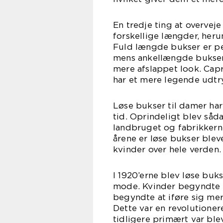
En tredje ting at overve
forskellige længder, her
Fuld længde bukser er pe
mens ankellængde bukser e
mere afslappet look. Cap
har et mere legende udtr
Løse bukser til damer har
tid. Oprindeligt blev såd
landbruget og fabrikkern
årene er løse bukser blev
kvinder over hele verden.
I 1920’erne blev løse buks
mode. Kvinder begyndte 
begyndte at iføre sig mer
Dette var en revolutione
tidligere primært var ble