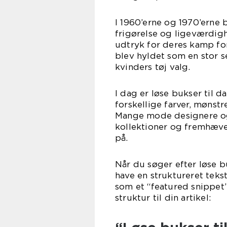
I 1960’erne og 1970’erne 
frigørelse og ligeværdig
udtryk for deres kamp for
blev hyldet som en stor s
kvinders tøj valg.
I dag er løse bukser til d
forskellige farver, mønstr
Mange mode designere og 
kollektioner og fremhæve
på.
Når du søger efter løse bu
have en struktureret tekst
som et “featured snippet”
struktur til din artikel: