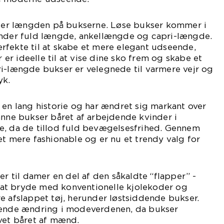
je er længden på bukserne. Løse bukser kommer i
under fuld længde, ankellængde og capri-længde.
rfekte til at skabe et mere elegant udseende,
r ideelle til at vise dine sko frem og skabe et
ri-længde bukser er velegnede til varmere vejr og
yk.
 en lang historie og har ændret sig markant over
anne bukser båret af arbejdende kvinder i
e, da de tillod fuld bevægelsesfrihed. Gennem
et mere fashionable og er nu et trendy valg for
er til damer en del af den såkaldte “flapper” -
at bryde med konventionelle kjolekoder og
e afslappet tøj, herunder løstsiddende bukser.
rende ændring i modeverdenen, da bukser
vet båret af mænd.