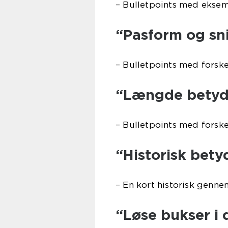
– Bulletpoints med eksem
“Pasform og sn
– Bulletpoints med forske
“Længde betyd
– Bulletpoints med forsk
“Historisk bety
– En kort historisk genne
“Løse bukser i