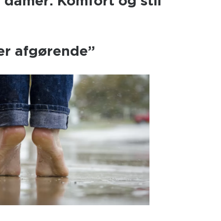
l damer: Komfort og stil
 er afgørende”