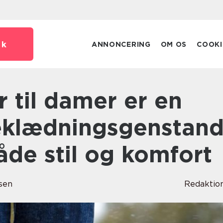
dk
ANNONCERING
OM OS
COOKI
klædningsgenstand
åde stil og komfort
sen
Redaktio