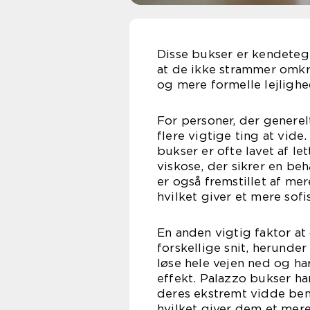
Disse bukser er kendeteg
at de ikke strammer omkr
og mere formelle lejlighe
For personer, der generelt
flere vigtige ting at vid
bukser er ofte lavet af l
viskose, der sikrer en be
er også fremstillet af mer
hvilket giver et mere sofi
En anden vigtig faktor at
forskellige snit, herunde
løse hele vejen ned og har
effekt. Palazzo bukser har
deres ekstremt vidde ben
hvilket giver dem et me