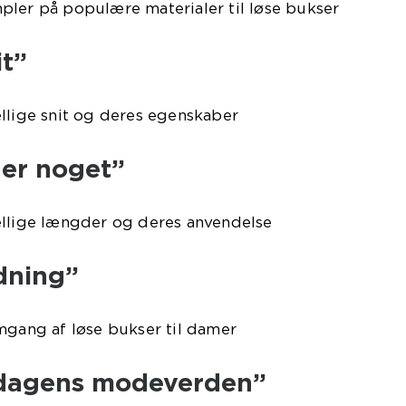
pler på populære materialer til løse bukser
it”
llige snit og deres egenskaber
er noget”
ellige længder og deres anvendelse
dning”
mgang af løse bukser til damer
 dagens modeverden”