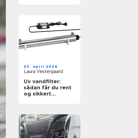
skånsom
beskyttelse
03. april 2026
Laura Vestergaard
Uv vandfilter:
sådan får du rent
og sikkert
drikkevand