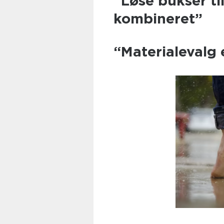
“Løse bukser ti
kombineret”
“Materialevalg