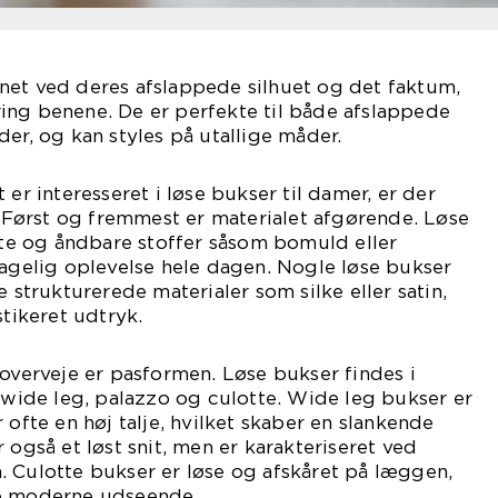
net ved deres afslappede silhuet og det faktum,
ing benene. De er perfekte til både afslappede
der, og kan styles på utallige måder.
 er interesseret i løse bukser til damer, er der
e. Først og fremmest er materialet afgørende. Løse
ette og åndbare stoffer såsom bomuld eller
hagelig oplevelse hele dagen. Nogle løse bukser
e strukturerede materialer som silke eller satin,
stikeret udtryk.
 overveje er pasformen. Løse bukser findes i
r wide leg, palazzo og culotte. Wide leg bukser er
 ofte en høj talje, hvilket skaber en slankende
 også et løst snit, men er karakteriseret ved
. Culotte bukser er løse og afskåret på læggen,
re moderne udseende.