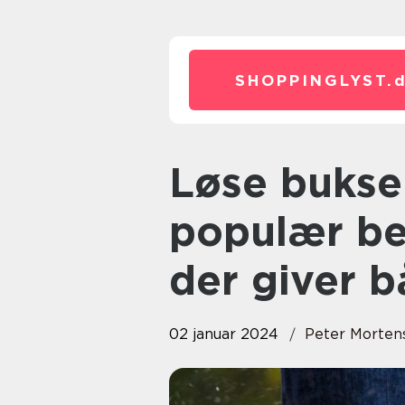
SHOPPINGLYST.
Løse bukser til damer er en
populær be
der giver b
02 januar 2024
Peter Morten