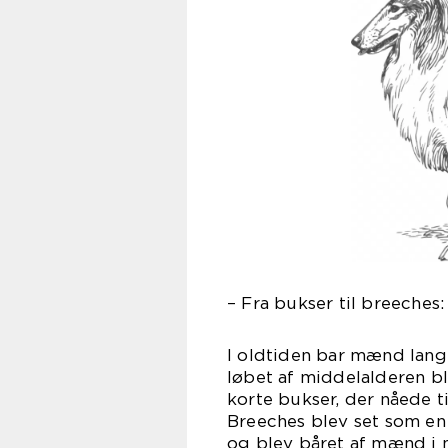
– Fra bukser til breeches:
I oldtiden bar mænd lange
løbet af middelalderen bl
korte bukser, der nåede t
Breeches blev set som en
og blev båret af mænd i 