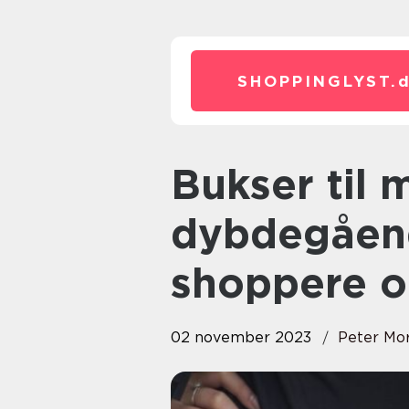
SHOPPINGLYST.
Bukser til mænd: En
dybdegåend
shoppere o
02 november 2023
Peter Mo