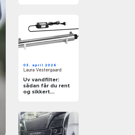
skånsom
beskyttelse
03. april 2026
Laura Vestergaard
Uv vandfilter:
sådan får du rent
og sikkert
drikkevand