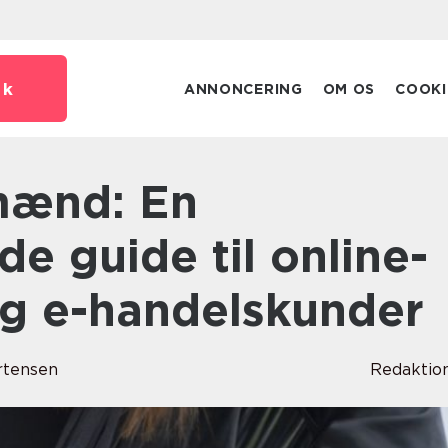
dk
ANNONCERING
OM OS
COOKI
e guide til online-
g e-handelskunder
rtensen
Redaktio