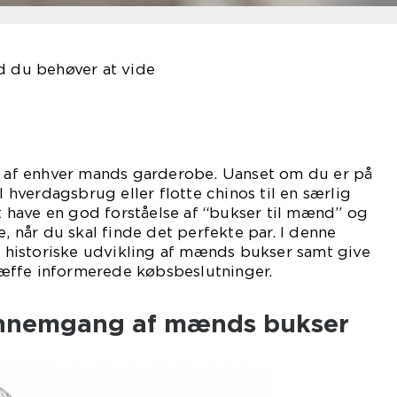
d du behøver at vide
el af enhver mands garderobe. Uanset om du er på
il hverdagsbrug eller flotte chinos til en særlig
at have en god forståelse af “bukser til mænd” og
e, når du skal finde det perfekte par. I denne
en historiske udvikling af mænds bukser samt give
 træffe informerede købsbeslutninger.
ennemgang af mænds bukser